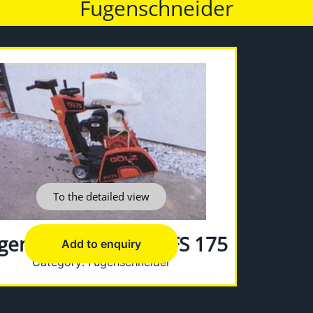
Fugenschneider
To the detailed view
genschneider Gölz FS 175
Add to enquiry
Category:
Fugenschneider