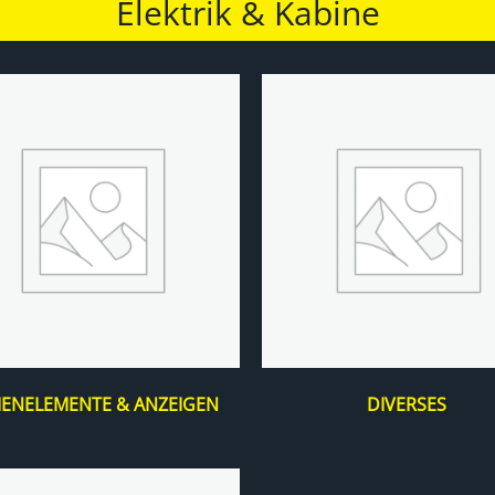
Elektrik & Kabine
IENELEMENTE & ANZEIGEN
DIVERSES
(99)
(4)