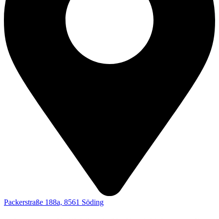
Packerstraße 188a, 8561 Söding