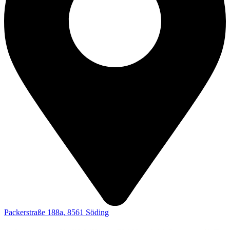
Packerstraße 188a, 8561 Söding