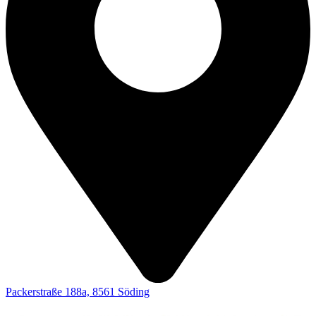
Packerstraße 188a, 8561 Söding