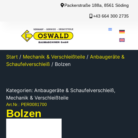
Packerstraße 188a, 8561 Söding
+43 664 300 2735
Start
/
Mechanik & Verschleißteile
/
Anbaugeräte &
Schaufelverschleiß
/ Bolzen
Kategorien:
Anbaugeräte & Schaufelverschleiß
,
Mechanik & Verschleißteile
Art.Nr.: PER0081700
Bolzen