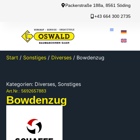
Packerstraße 188a, 8561 Söding
+43 664 300 2735
Start
/
Sonstiges
/
Diverses
/ Bowdenzug
Kategorien:
Diverses
,
Sonstiges
Art.Nr.: 5692657883
Bowdenzug