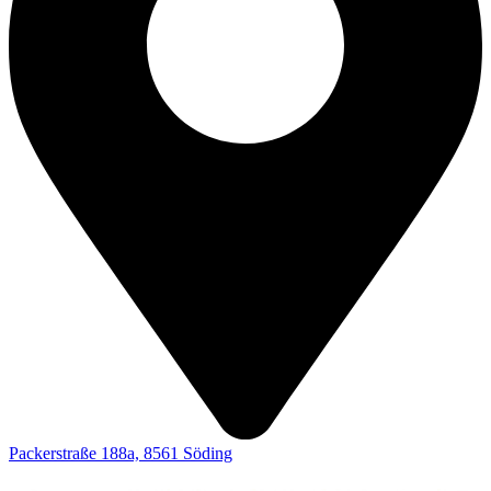
Packerstraße 188a, 8561 Söding