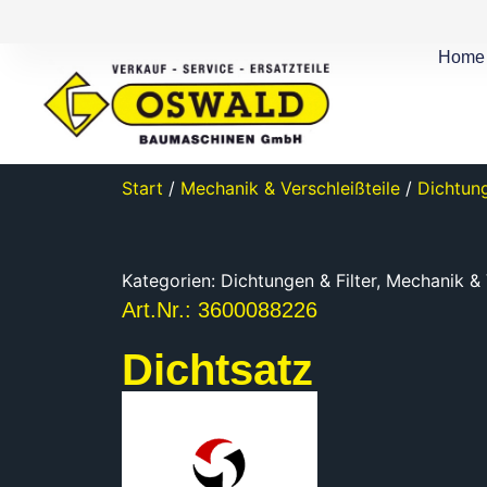
Home
Start
/
Mechanik & Verschleißteile
/
Dichtung
Kategorien:
Dichtungen & Filter
,
Mechanik & 
Art.Nr.: 3600088226
Dichtsatz