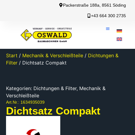
Packerstraße 188a, 8561 Söding
+43 664 300 2735
Start
/
Mechanik & Verschleißteile
/
Dichtungen &
Filter
/ Dichtsatz Compakt
Kategorien:
Dichtungen & Filter
,
Mechanik &
Verschleißteile
Art.Nr.: 1634935039
Dichtsatz Compakt