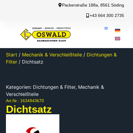
Packerstraße 188a, 8561 Söding
+43 664 300 2735
Start
/
Mechanik & Verschleißteile
/
Dichtungen &
Filter
/ Dichtsatz
Kategorien:
Dichtungen & Filter
,
Mechanik &
Verschleißteile
Art.Nr.: 1634943670
Dichtsatz