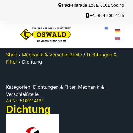
Packerstraße 188a, 8561 Söding
+43 664 300 2735
Start
/
Mechanik & Verschleißteile
/
Dichtungen &
Filter
/ Dichtung
Kategorien:
Dichtungen & Filter
,
Mechanik &
Verschleißteile
Art.Nr.: 5100114132
Dichtung