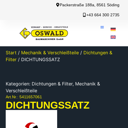
Packerstraße 188a, 8561 Söding
+43 664 300 2735
Start
/
Mechanik & Verschleißteile
/
Dichtungen &
Filter
/ DICHTUNGSSATZ
Kategorien:
Dichtungen & Filter
,
Mechanik &
Verschleißteile
Art.Nr.: 5411657061
DICHTUNGSSATZ