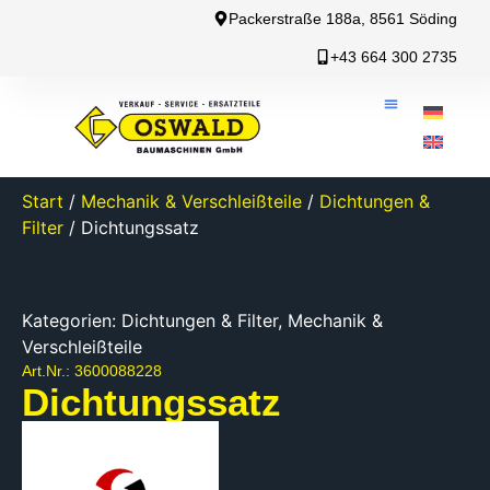
Packerstraße 188a, 8561 Söding
+43 664 300 2735
Start
/
Mechanik & Verschleißteile
/
Dichtungen &
Filter
/ Dichtungssatz
Kategorien:
Dichtungen & Filter
,
Mechanik &
Verschleißteile
Art.Nr.: 3600088228
Dichtungssatz