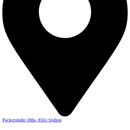
Packerstraße 188a, 8561 Söding