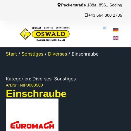
Packerstraße 188a, 8561 Söding
+43 664 300 2735
Start
/
Sonstiges
/
Diverses
/ Einschraube
Kategorien:
Diverses
,
Sonstiges
Art.Nr.: NIP0000500
Einschraube