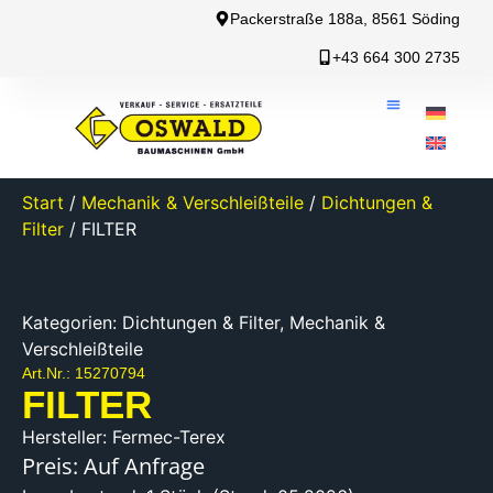
Packerstraße 188a, 8561 Söding
+43 664 300 2735
Start
/
Mechanik & Verschleißteile
/
Dichtungen &
Filter
/ FILTER
Kategorien:
Dichtungen & Filter
,
Mechanik &
Verschleißteile
Art.Nr.: 15270794
FILTER
Hersteller: Fermec-Terex
Preis: Auf Anfrage