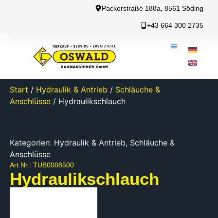
Packerstraße 188a, 8561 Söding
+43 664 300 2735
Start
/
Hydraulik & Antrieb
/
Schläuche &
Anschlüsse
/ Hydraulikschlauch
Kategorien:
Hydraulik & Antrieb
,
Schläuche &
Anschlüsse
Art.Nr.: TUB0008500
Hydraulikschlauch