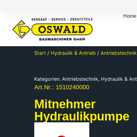
Home
Start
/
Hydraulik & Antrieb
/
Antriebstechnik
Kategorien:
Antriebstechnik
,
Hydraulik & Ant
Art.Nr.: 1510240000
Mitnehmer
Hydraulikpumpe