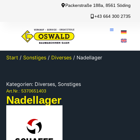
Packerstraße 188a, 8561 Söding
+43 664 300 2735
Start
/
Sonstiges
/
Diverses
/ Nadellager
Kategorien:
Diverses
,
Sonstiges
Art.Nr.: 5370651403
Nadellager