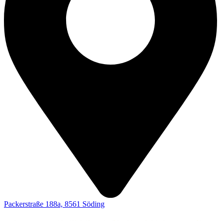
Packerstraße 188a, 8561 Söding