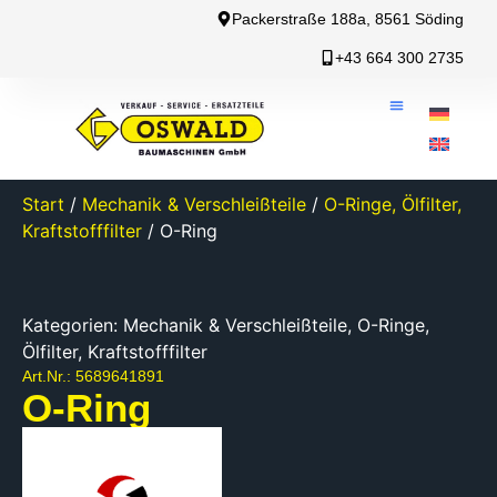
Packerstraße 188a, 8561 Söding
+43 664 300 2735
Start
/
Mechanik & Verschleißteile
/
O-Ringe, Ölfilter,
Kraftstofffilter
/ O-Ring
Kategorien:
Mechanik & Verschleißteile
,
O-Ringe,
Ölfilter, Kraftstofffilter
Art.Nr.: 5689641891
O-Ring