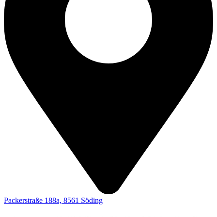
Packerstraße 188a, 8561 Söding