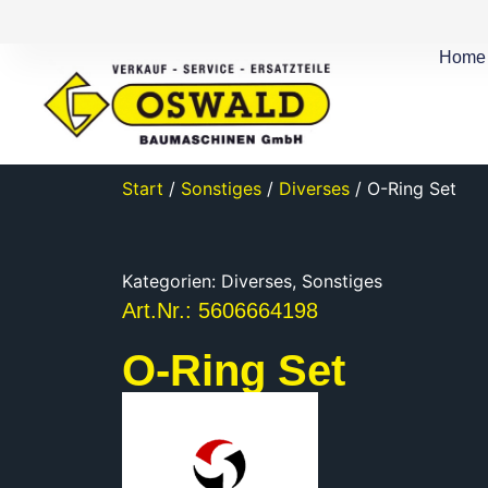
Home
Start
/
Sonstiges
/
Diverses
/ O-Ring Set
Kategorien:
Diverses
,
Sonstiges
Art.Nr.: 5606664198
O-Ring Set