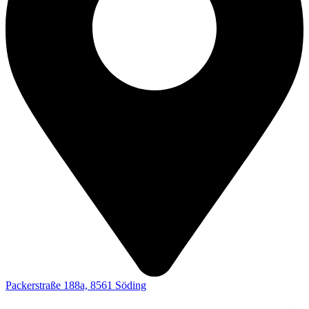
Packerstraße 188a, 8561 Söding