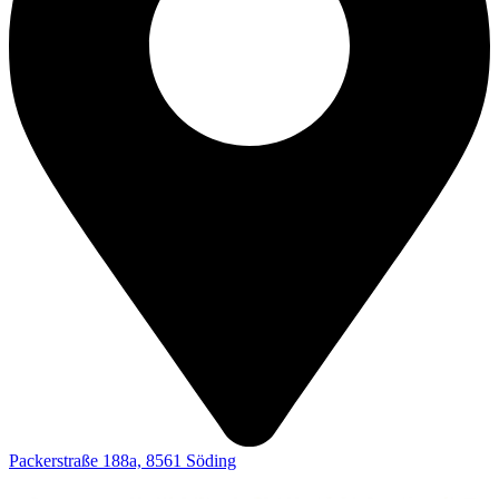
Packerstraße 188a, 8561 Söding