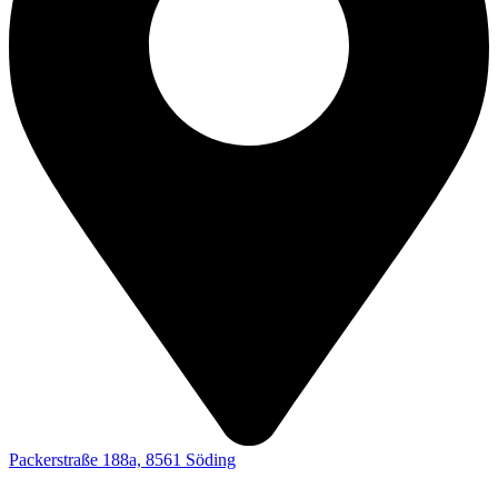
Packerstraße 188a, 8561 Söding