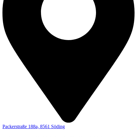
Packerstraße 188a, 8561 Söding