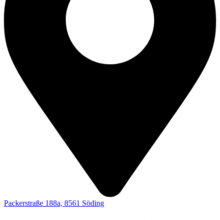
Packerstraße 188a, 8561 Söding