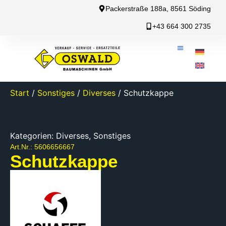
Packerstraße 188a, 8561 Söding
+43 664 300 2735
Start
/
Sonstiges
/
Diverses
/ Schutzkappe
Kategorien:
Diverses
,
Sonstiges
Art.Nr.: 5606656667
Schutzkappe