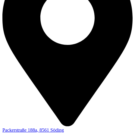
Packerstraße 188a, 8561 Söding