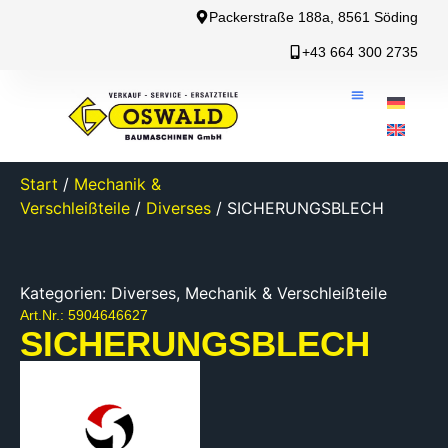
Packerstraße 188a, 8561 Söding
+43 664 300 2735
Start
/
Mechanik &
Verschleißteile
/
Diverses
/ SICHERUNGSBLECH
Kategorien:
Diverses
,
Mechanik & Verschleißteile
Art.Nr.: 5904646627
SICHERUNGSBLECH