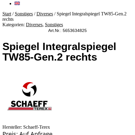
Start
/
Sonstiges
/
Diverses
/ Spiegel Integralspiegel TW85-Gen.2
rechts
Kategorien:
Diverses
,
Sonstiges
Art.Nr.: 5653634825
Spiegel Integralspiegel
TW85-Gen.2 rechts
Hersteller: Schaeff-Terex
Preis: Auf Anfrage