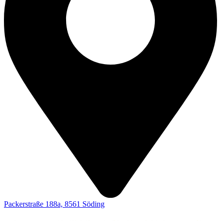
Packerstraße 188a, 8561 Söding