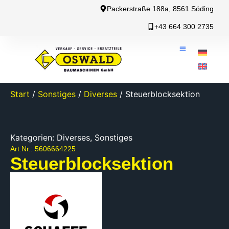
Packerstraße 188a, 8561 Söding
+43 664 300 2735
Start
/
Sonstiges
/
Diverses
/ Steuerblocksektion
Kategorien:
Diverses
,
Sonstiges
Art.Nr.: 5606664225
Steuerblocksektion