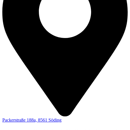
Packerstraße 188a, 8561 Söding