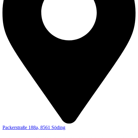
Packerstraße 188a, 8561 Söding