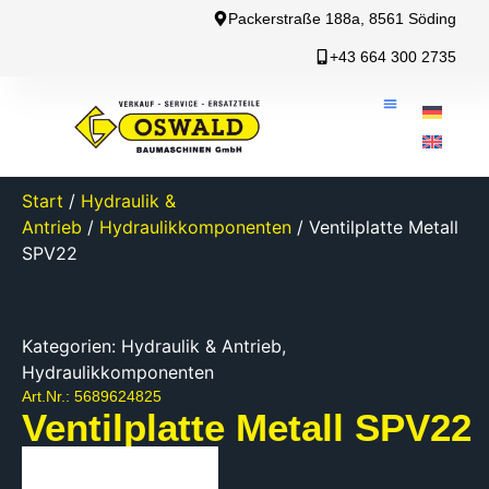
Packerstraße 188a, 8561 Söding
+43 664 300 2735
Start
/
Hydraulik &
Antrieb
/
Hydraulikkomponenten
/ Ventilplatte Metall
SPV22
Kategorien:
Hydraulik & Antrieb
,
Hydraulikkomponenten
Art.Nr.: 5689624825
Ventilplatte Metall SPV22