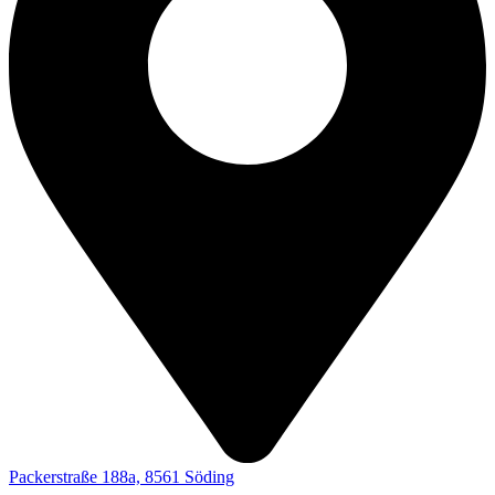
Packerstraße 188a, 8561 Söding