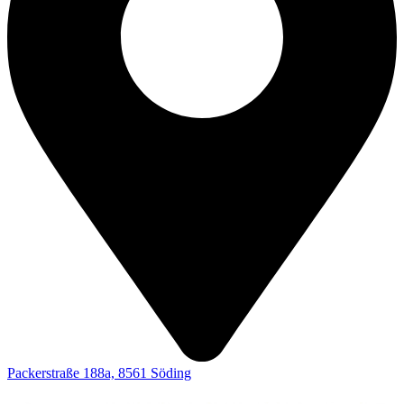
Packerstraße 188a, 8561 Söding