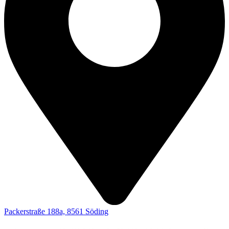
Packerstraße 188a, 8561 Söding