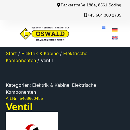
Packerstraße 188a, 8561 Söding
+43 664 300 2735
Start
/
Elektrik & Kabine
/
Elektrische
Komponenten
/ Ventil
Kategorien:
Elektrik & Kabine
,
Elektrische
Komponenten
Art.Nr.: 5468660485
Ventil