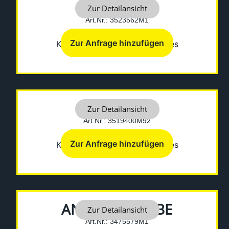
AMPULLE
Zur Detailansicht
Art.Nr.: 3523562M1
Hersteller: Fermec-Terex
Zur Anfrage hinzufügen
Kategorien:
Diverses
,
Sonstiges
ANLASSER
Zur Detailansicht
Art.Nr.: 3519400M92
Hersteller: Fermec-Terex
Zur Anfrage hinzufügen
Kategorien:
Diverses
,
Sonstiges
ANLAUFSCHEIBE
Zur Detailansicht
Art.Nr.: 3475579M1