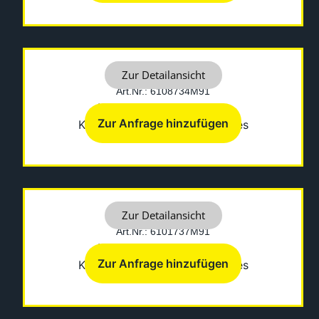
ARM ASSY
Zur Detailansicht
Art.Nr.: 6108734M91
Hersteller: Fermec-Terex
Zur Anfrage hinzufügen
Kategorien:
Diverses
,
Sonstiges
ASSY RED
Zur Detailansicht
Art.Nr.: 6101737M91
Hersteller: Fermec-Terex
Zur Anfrage hinzufügen
Kategorien:
Diverses
,
Sonstiges