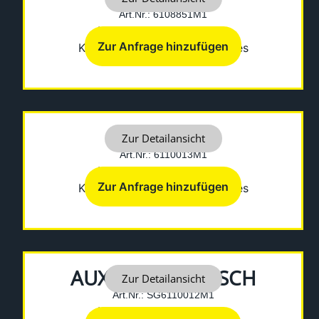
Art.Nr.: 6108851M1
Hersteller: Fermec-Terex
Zur Anfrage hinzufügen
Kategorien:
Diverses
,
Sonstiges
AUXILARY
Zur Detailansicht
Art.Nr.: 6110013M1
Hersteller: Fermec-Terex
Zur Anfrage hinzufügen
Kategorien:
Diverses
,
Sonstiges
AUXILIARY SWITSCH
Zur Detailansicht
Art.Nr.: SG6110012M1
Hersteller: Fermec-Terex