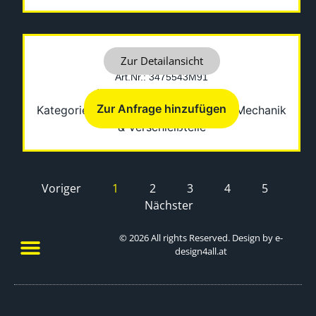
BALL JOINT
Zur Detailansicht
Art.Nr.: 3475543M91
Hersteller: Fermec-Terex
Zur Anfrage hinzufügen
Kategorien:
Laufwerkskomponenten
,
Mechanik
& Verschleißteile
Voriger
1
2
3
4
5
Nächster
© 2026 All rights Reserved. Design by e-
design4all.at