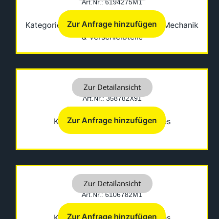
Art.Nr.: 6194275M1
Hersteller: Fermec-Terex
Zur Anfrage hinzufügen
Kategorien:
Laufwerkskomponenten
,
Mechanik
& Verschleißteile
ADAPTER
Zur Detailansicht
Art.Nr.: 358782X91
Hersteller: Fermec-Terex
Zur Anfrage hinzufügen
Kategorien:
Diverses
,
Sonstiges
ADAPTOR
Zur Detailansicht
Art.Nr.: 6106782M1
Hersteller: Fermec-Terex
Zur Anfrage hinzufügen
Kategorien:
Diverses
,
Sonstiges