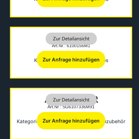
ADAPTOR
Zur Detailansicht
Art.Nr.: 6100156M1
Hersteller: Fermec-Terex
Zur Anfrage hinzufügen
Kategorien:
Diverses
,
Sonstiges
AIR CLEANER
Zur Detailansicht
Art.Nr.: SG6107336M91
Hersteller: Fermec-Terex
Zur Anfrage hinzufügen
Kategorien:
Elektrik & Kabine
,
Kabinenzubehör