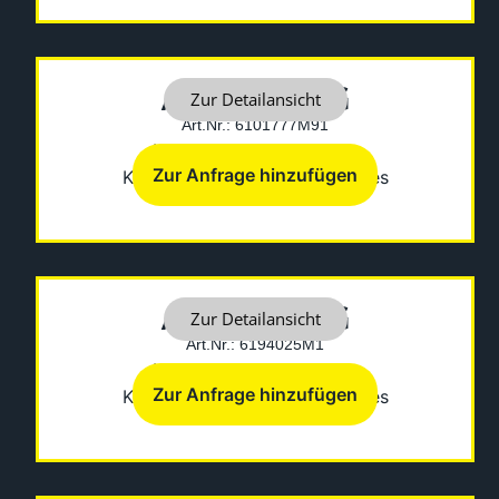
ABDECKUNG
Zur Detailansicht
Art.Nr.: 6101777M91
Hersteller: Fermec-Terex
Zur Anfrage hinzufügen
Kategorien:
Diverses
,
Sonstiges
ABDECKUNG
Zur Detailansicht
Art.Nr.: 6194025M1
Hersteller: Fermec-Terex
Zur Anfrage hinzufügen
Kategorien:
Diverses
,
Sonstiges