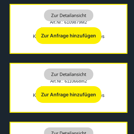
AUFKLEBER
Zur Detailansicht
Art.Nr.: 6109879M2
Hersteller: Fermec-Terex
Zur Anfrage hinzufügen
Kategorien:
Diverses
,
Sonstiges
AUFKLEBER
Zur Detailansicht
Art.Nr.: 6110668m2
Hersteller: Fermec-Terex
Zur Anfrage hinzufügen
Kategorien:
Diverses
,
Sonstiges
AUFKLEBER
Zur Detailansicht