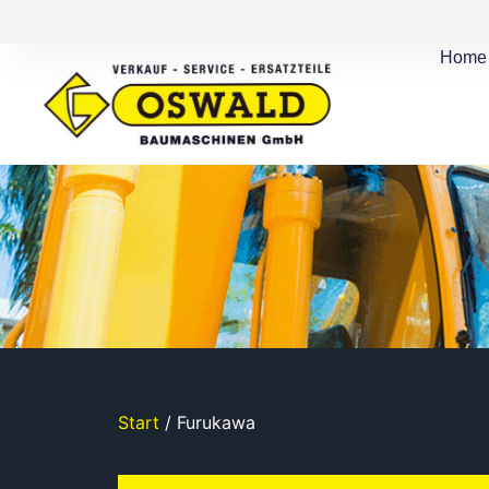
Home
Start
/ Furukawa